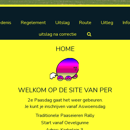
edenis
Regelement
Uitslag
Route
Uitleg
Inf
uitslag na correctie
HOME
WELKOM OP DE SITE VAN PER
2e Paasdag gaat het weer gebeuren.
Je kunt je inschrijven vanaf Aswoensdag
Traditionele Paaseieren Rally
Start vanaf Oevelgunne